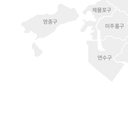
제물포구
영종구
미추홀구
연수구