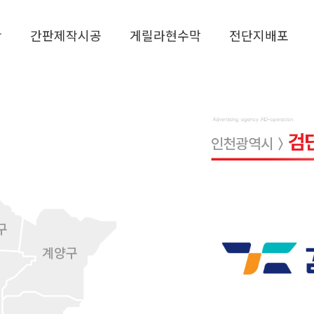
작
간판제작시공
게릴라현수막
전단지배포
구
계양구